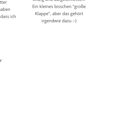
tter
Ein kleines bisschen "große
 haben
Klappe", aber das gehört
dass ich
irgendwie dazu :-)
r
Die
Premium
- Foto -
Box
Alle
Infos
hier